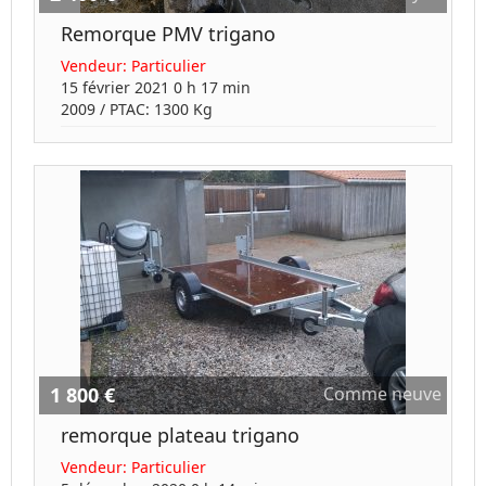
Remorque PMV trigano
Vendeur:
Particulier
15 février 2021 0 h 17 min
2009
/ PTAC:
1300
Kg
1 800 €
Comme neuve
remorque plateau trigano
Vendeur:
Particulier