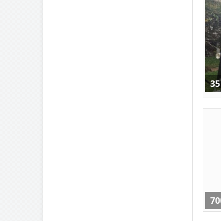
35
70