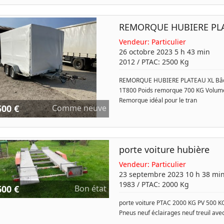
REMORQUE HUBIERE PL
Vendeur:
Particulier
26 octobre 2023 5 h 43 min
2012
/ PTAC:
2500
Kg
REMORQUE HUBIERE PLATEAU XL Bâché
1T800 Poids remorque 700 KG Volume 
Remorque idéal pour le tran
500 €
Comme neuve
porte voiture hubière
Vendeur:
Particulier
23 septembre 2023 10 h 38 mi
1983
/ PTAC:
2000
Kg
600 €
Bon état
porte voiture PTAC 2000 KG PV 500 KG
Pneus neuf éclairages neuf treuil av