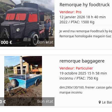
Remorque hy foodtruck
Vendeur:
Pro
12 janvier 2026 18 h 40 min
2022
/ PTAC:
1500
Kg
Je vend ma remorque Foodtruck hy éq
Remorque homologuée magasin Gaz p
 000 €
Bon état
remorque baggagere
Vendeur:
Particulier
19 octobre 2025 15 h 58 min
inconnu
/ PTAC:
750
Kg
dim:290x130/160. freiner .caisse galva
marque inconnu
0 €
Bon état
Le Ba