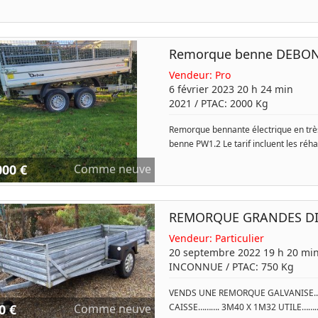
Remorque benne DEBON
Vendeur:
Pro
6 février 2023 20 h 24 min
2021
/ PTAC:
2000
Kg
Remorque bennante électrique en très
benne PW1.2 Le tarif incluent les réh
000 €
Comme neuve
REMORQUE GRANDES D
Vendeur:
Particulier
20 septembre 2022 19 h 20 mi
INCONNUE
/ PTAC:
750
Kg
VENDS UNE REMORQUE GALVANISE.... .
0 €
Comme neuve
CAISSE………. 3M40 X 1M32 UTILE……...ES