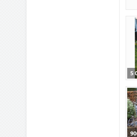
5 
90