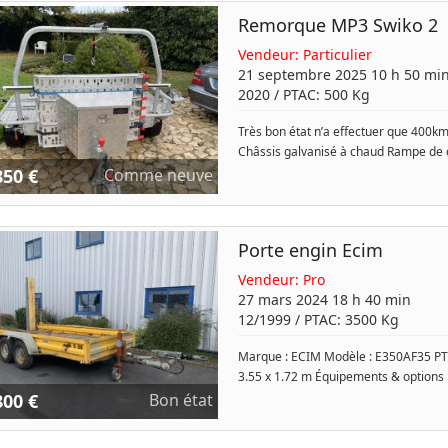
Remorque MP3 Swiko 2
Vendeur:
Particulier
21 septembre 2025 10 h 50 mi
2020
/ PTAC:
500
Kg
Très bon état n’a effectuer que 400km
Châssis galvanisé à chaud Rampe de
850 €
Comme neuve
Porte engin Ecim
Vendeur:
Pro
27 mars 2024 18 h 40 min
12/1999
/ PTAC:
3500
Kg
Marque : ECIM Modèle : E350AF35 PTC :
3.55 x 1.72 m Équipements & options 
800 €
Bon état