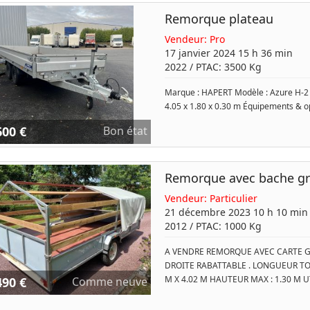
Remorque plateau
Vendeur:
Pro
17 janvier 2024 15 h 36 min
2022
/ PTAC:
3500
Kg
Marque : HAPERT Modèle : Azure H-2 PT
4.05 x 1.80 x 0.30 m Équipements & op
600 €
Bon état
Remorque avec bache g
Vendeur:
Particulier
21 décembre 2023 10 h 10 min
2012
/ PTAC:
1000
Kg
A VENDRE REMORQUE AVEC CARTE GR
DROITE RABATTABLE . LONGUEUR TOT
M X 4.02 M HAUTEUR MAX : 1.30 M U
490 €
Comme neuve