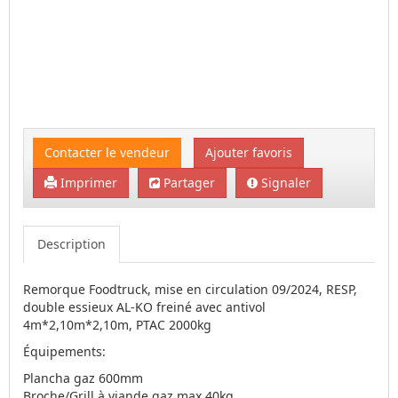
Contacter le vendeur
Ajouter favoris
Imprimer
Partager
Signaler
Description
Remorque Foodtruck, mise en circulation 09/2024, RESP,
double essieux AL-KO freiné avec antivol
4m*2,10m*2,10m, PTAC 2000kg
Équipements:
Plancha gaz 600mm
Broche/Grill à viande gaz max 40kg