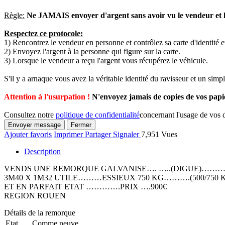
Règle:
Ne JAMAIS envoyer d'argent sans avoir vu le vendeur et l
Respectez ce protocole:
1) Rencontrez le vendeur en personne et contrôlez sa carte d'identité e
2) Envoyez l'argent à la personne qui figure sur la carte.
3) Lorsque le vendeur a reçu l'argent vous récupérez le véhicule.
S'il y a arnaque vous avez la véritable identité du ravisseur et un sim
Attention à l'usurpation !
N'envoyez jamais de copies de vos papi
Consultez notre
politique de confidentialité
concernant l'usage de vos 
Envoyer message
Fermer
Ajouter favoris
Imprimer
Partager
Signaler
7,951 Vues
Description
VENDS UNE REMORQUE GALVANISE…. …..(DIGUE)………
3M40 X 1M32 UTILE………ESSIEUX 750 KG……….(500/75
ET EN PARFAIT ETAT ………….PRIX ….900€
REGION ROUEN
Détails de la remorque
Etat
Comme neuve