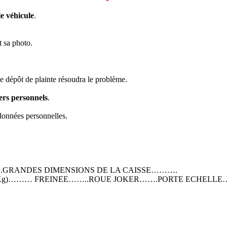
e véhicule
.
t sa photo.
ple dépôt de plainte résoudra le problème.
ers personnels
.
données personnelles.
.GRANDES DIMENSIONS DE LA CAISSE……….
0 Kg)……… FREINEE……..ROUE JOKER…….PORTE ECHELL