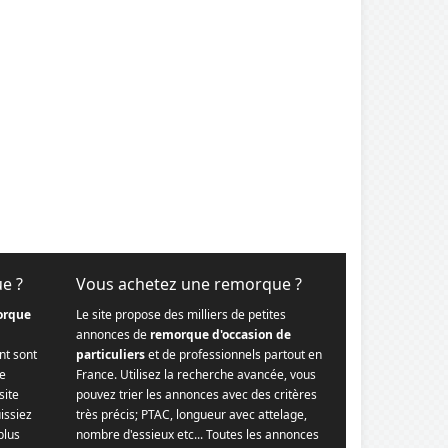
ue ?
Vous achetez une remorque ?
orque
Le site propose des milliers de petites
annonces de
remorque d'occasion de
nt sont
particuliers
et de professionnels partout en
re
France. Utilisez la recherche avancée, vous
site
pouvez trier les annonces avec des critères
issiez
très précis; PTAC, longueur avec attelage,
plus
nombre d'essieux etc... Toutes les annonces