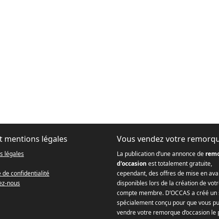
t mentions légales
Vous vendez votre remorq
s légales
La publication d’une annonce de
rem
d’occasion
est totalement gratuite,
e de confidentialité
cependant, des offres de mise en ava
ez-nous
disponibles lors de la création de vot
compte membre. D’OCCAS a créé un 
spécialement conçu pour que vous pu
vendre votre remorque d’occasion le 