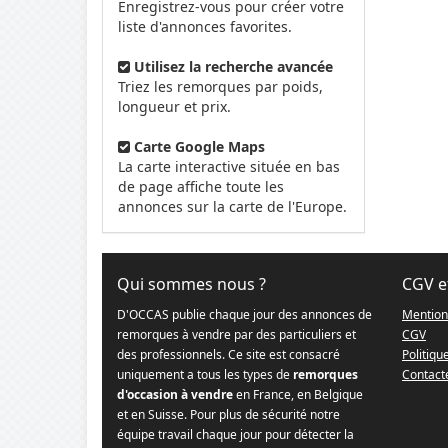
Enregistrez-vous pour créer votre
liste d'annonces favorites.
Utilisez la recherche avancée
Triez les remorques par poids,
longueur et prix.
Carte Google Maps
La carte interactive située en bas
de page affiche toute les
annonces sur la carte de l'Europe.
Qui sommes nous ?
CGV e
D'OCCAS publie chaque jour des annonces de
Mention
remorques à vendre par des particuliers et
CGV
des professionnels. Ce site est consacré
Politiqu
uniquement a tous les types de
remorques
Contact
d'occasion à vendre
en France, en Belgique
et en Suisse. Pour plus de sécurité notre
équipe travail chaque jour pour détecter la