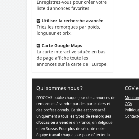
Enregistrez-vous pour créer votre
liste d'annonces favorites.
Utilisez la recherche avancée
Triez les remorques par poids,
longueur et prix.
Carte Google Maps
La carte interactive située en bas
de page affiche toute les
annonces sur la carte de l'Europe.
Qui sommes nous ?
CGV e
D'OCCAS publie chaque jour des annonces de
Mention
remorques à vendre par des particuliers et
CGV
des professionnels. Ce site est consacré
Politiqu
uniquement a tous les types de
remorques
Contact
d'occasion à vendre
en France, en Belgique
et en Suisse. Pour plus de sécurité notre
équipe travail chaque jour pour détecter la