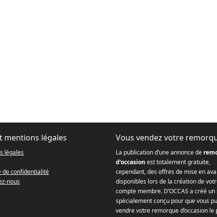
t mentions légales
Vous vendez votre remorq
s légales
La publication d’une annonce de
rem
d’occasion
est totalement gratuite,
e de confidentialité
cependant, des offres de mise en ava
ez-nous
disponibles lors de la création de vot
compte membre. D’OCCAS a créé un 
spécialement conçu pour que vous pu
vendre votre remorque d’occasion le 