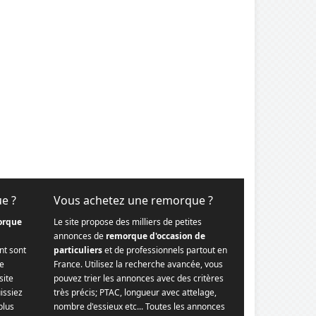
ue ?
Vous achetez une remorque ?
orque
Le site propose des milliers de petites
annonces de
remorque d'occasion de
nt sont
particuliers
et de professionnels partout en
re
France. Utilisez la recherche avancée, vous
site
pouvez trier les annonces avec des critères
issiez
très précis; PTAC, longueur avec attelage,
plus
nombre d'essieux etc... Toutes les annonces